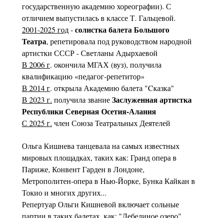
государственную академию хореографии). С
отличием выпустилась в классе Т. Гальцевой.
солистка балета Большого
2001-2025 год
-
Театра
, репетировала под руководством народной
артистки СССР - Светланы Адырхаевой
В 2006 г
. окончила МГАХ (вуз), получила
квалификацию «педагог-репетитор»
В 2014 г
. открыла Академию балета "Cказка"
Заслуженная артистка
В 2023 г.
получила звание
Республики Северная Осетия-Алания
С 2025 г.
член Союза Театральных Деятелей
Ольга Кишнева танцевала на самых известных
мировых площадках, таких как: Гранд опера в
Париже, Конвент Гарден в Лондоне,
Метрополитен-опера в Нью-Йорке, Бунка Кайкан в
Токио и многих других...
Репертуар Ольги Кишневой включает сольные
партии в таких балетах, как: "Лебединое озеро",