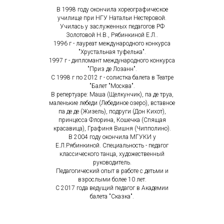
В 1998 году окончила хореографическое
училище при НГУ Натальи Нестеровой.
Училась у заслуженных педагогов РФ
Золотовой Н.В., Рябинкиной Е.Л..
1996 г - лауреат международного конкурса
"Хрустальная туфелька".
1997 г - дипломант международного конкурса
"Приз де Лозанн".
С 1998 г по 2012 г - солистка балета в Театре
"Балет "Москва".
В репертуаре: Маша (Щелкунчик), па де труа,
маленькие лебеди (Лебединое озеро), вставное
па де де (Жизель), подруги (Дон Кихот),
принцесса Флорина, Кошечка (Спящая
красавица), Графиня Вишня (Чипполино).
В 2004 году окончила МГУКИ у
Е.Л.Рябинкиной. Специальность - педагог
классического танца, художественный
руководитель.
Педагогический опыт в работе с детьми и
взрослыми более 10 лет.
С 2017 года ведущий педагог в Академии
балета "Сказка".